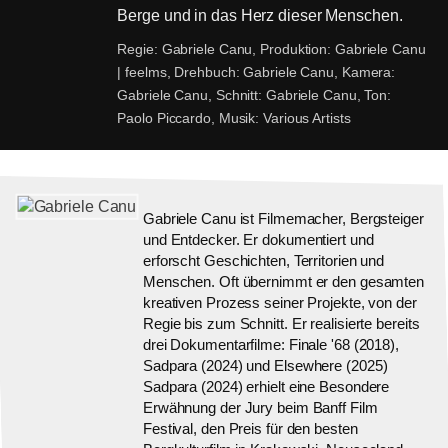
Berge und in das Herz dieser Menschen.
Regie:
Gabriele Canu,
Produktion:
Gabriele Canu
| feelms,
Drehbuch:
Gabriele Canu,
Kamera:
Gabriele Canu,
Schnitt:
Gabriele Canu,
Ton:
Paolo Piccardo,
Musik:
Various Artists
Gabriele Canu ist Filmemacher, Bergsteiger
und Entdecker. Er dokumentiert und
erforscht Geschichten, Territorien und
Menschen. Oft übernimmt er den gesamten
kreativen Prozess seiner Projekte, von der
Regie bis zum Schnitt. Er realisierte bereits
drei Dokumentarfilme: Finale '68 (2018),
Sadpara (2024) und Elsewhere (2025)
Sadpara (2024) erhielt eine Besondere
Erwähnung der Jury beim Banff Film
Festival, den Preis für den besten