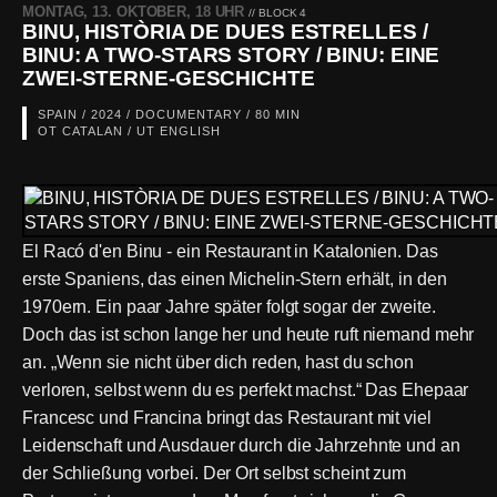
MONTAG, 13. OKTOBER, 18 UHR
// BLOCK 4
BINU, HISTÒRIA DE DUES ESTRELLES /
BINU: A TWO-STARS STORY / BINU: EINE
ZWEI-STERNE-GESCHICHTE
SPAIN / 2024 / DOCUMENTARY / 80 MIN
OT CATALAN / UT ENGLISH
El Racó d'en Binu - ein Restaurant in Katalonien. Das
erste Spaniens, das einen Michelin-Stern erhält, in den
1970ern. Ein paar Jahre später folgt sogar der zweite.
Doch das ist schon lange her und heute ruft niemand mehr
an. „Wenn sie nicht über dich reden, hast du schon
verloren, selbst wenn du es perfekt machst.“ Das Ehepaar
Francesc und Francina bringt das Restaurant mit viel
Leidenschaft und Ausdauer durch die Jahrzehnte und an
der Schließung vorbei. Der Ort selbst scheint zum