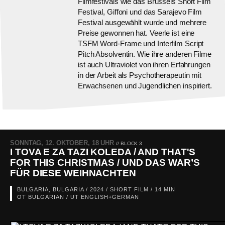
Filmfestivals wie das Brussels Short Film
Festival, Giffoni und das Sarajevo Film
Festival ausgewählt wurde und mehrere
Preise gewonnen hat. Veerle ist eine
TSFM Word-Frame und Interfilm Script
Pitch Absolventin. Wie ihre anderen Filme
ist auch Ultraviolet von ihren Erfahrungen
in der Arbeit als Psychotherapeutin mit
Erwachsenen und Jugendlichen inspiriert.
SONNTAG, 12. OKTOBER, 18 UHR
// BLOCK 3
I TOVA E ZA TAZI KOLEDA / AND THAT'S
FOR THIS CHRISTMAS / UND DAS WAR’S
FÜR DIESE WEIHNACHTEN
BULGARIA, BULGARIA / 2024 / SHORT FILM / 14 MIN
OT BULGARIAN / UT ENGLISH+GERMAN