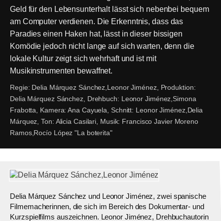
Geld für den Lebensunterhalt lässt sich nebenbei bequem
am Computer verdienen. Die Erkenntnis, dass das
Paradies einen Haken hat, lässt in dieser bissigen
Komödie jedoch nicht lange auf sich warten, denn die
lokale Kultur zeigt sich wehrhaft und ist mit
Musikinstrumenten bewaffnet.
Regie:
Delia Márquez Sánchez,Leonor Jiménez,
Produktion:
Delia Márquez Sánchez,
Drehbuch:
Leonor Jiménez,Simona
Frabotta,
Kamera:
Ana Cayuela,
Schnitt:
Leonor Jiménez,Delia
Márquez,
Ton:
Alicia Casilari,
Musik:
Francisco Javier Moreno
Ramos,Rocío López "La boterita"
Delia Márquez Sánchez und Leonor Jiménez, zwei spanische
Filmemacherinnen, die sich im Bereich des Dokumentar- und
Kurzspielfilms auszeichnen. Leonor Jiménez, Drehbuchautorin