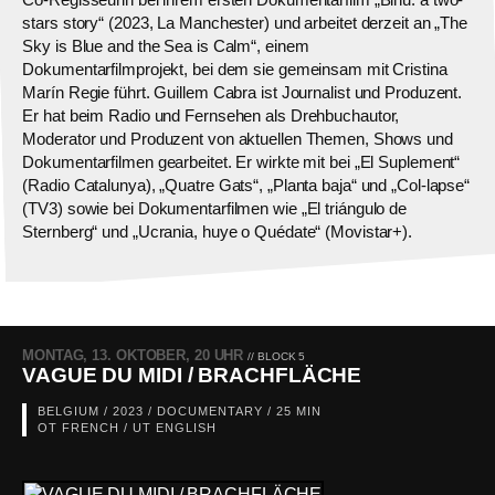
stars story“ (2023, La Manchester) und arbeitet derzeit an „The
Sky is Blue and the Sea is Calm“, einem
Dokumentarfilmprojekt, bei dem sie gemeinsam mit Cristina
Marín Regie führt. Guillem Cabra ist Journalist und Produzent.
Er hat beim Radio und Fernsehen als Drehbuchautor,
Moderator und Produzent von aktuellen Themen, Shows und
Dokumentarfilmen gearbeitet. Er wirkte mit bei „El Suplement“
(Radio Catalunya), „Quatre Gats“, „Planta baja“ und „Col-lapse“
(TV3) sowie bei Dokumentarfilmen wie „El triángulo de
Sternberg“ und „Ucrania, huye o Quédate“ (Movistar+).
MONTAG, 13. OKTOBER, 20 UHR
// BLOCK 5
VAGUE DU MIDI / BRACHFLÄCHE
BELGIUM / 2023 / DOCUMENTARY / 25 MIN
OT FRENCH / UT ENGLISH