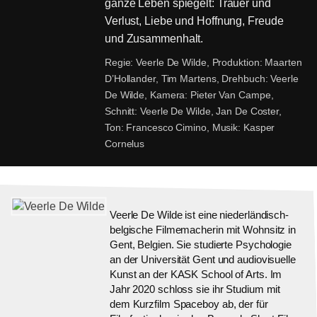
ganze Leben spiegelt: Trauer und
Verlust, Liebe und Hoffnung, Freude
und Zusammenhalt.
Regie:
Veerle De Wilde,
Produktion:
Maarten
D’Hollander, Tim Martens,
Drehbuch:
Veerle
De Wilde,
Kamera:
Pieter Van Campe,
Schnitt:
Veerle De Wilde, Jan De Coster,
Ton:
Francesco Cimino,
Musik:
Kasper
Cornelus
Veerle De Wilde ist eine niederländisch-
belgische Filmemacherin mit Wohnsitz in
Gent, Belgien. Sie studierte Psychologie
an der Universität Gent und audiovisuelle
Kunst an der KASK School of Arts. Im
Jahr 2020 schloss sie ihr Studium mit
dem Kurzfilm Spaceboy ab, der für