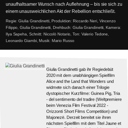
unaufhaltsamer Wunsch nach Auflehnung – bis sie sich zu
einem unausweichlichen Akt der Rebellion entschließt.
Regie:
Giulia Grandinetti,
Produktion:
Riccardo Neri, Vincenzo
Filippo, Giulia Grandinetti,
Drehbuch:
Giulia Grandinetti,
Kamera:
Ilya Sapeha,
Schnitt:
Niccolò Notario,
Ton:
Valerio Tedone,
Leonardo Giambi,
Musik:
Mario Russo
Giulia Grandinetti gab ihr Regiedebüt
2020 mit dem unabhängigen Spielfilm
Alice and the Land that Wonders und
widmete sich danach einer Trilogie
dystopischer Kurzfilme: Guinea Pig, Tria
- del sentimento del tradire (Weltpremiere
beim Venezia Film Festival 2022 -
Orizzonti Short Films Competition) und
Majonezë. Derzeit bereitet sie ihren
nächsten Spielfilm mit dem Titel Jaune et