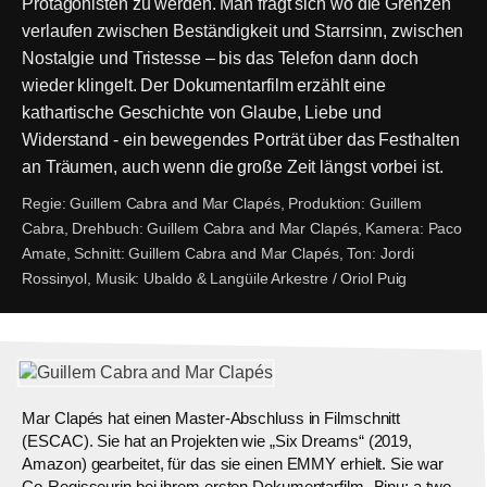
Protagonisten zu werden. Man fragt sich wo die Grenzen
verlaufen zwischen Beständigkeit und Starrsinn, zwischen
Nostalgie und Tristesse – bis das Telefon dann doch
wieder klingelt. Der Dokumentarfilm erzählt eine
kathartische Geschichte von Glaube, Liebe und
Widerstand - ein bewegendes Porträt über das Festhalten
an Träumen, auch wenn die große Zeit längst vorbei ist.
Regie:
Guillem Cabra and Mar Clapés,
Produktion:
Guillem
Cabra,
Drehbuch:
Guillem Cabra and Mar Clapés,
Kamera:
Paco
Amate,
Schnitt:
Guillem Cabra and Mar Clapés,
Ton:
Jordi
Rossinyol,
Musik:
Ubaldo & Langüile Arkestre / Oriol Puig
Mar Clapés hat einen Master-Abschluss in Filmschnitt
(ESCAC). Sie hat an Projekten wie „Six Dreams“ (2019,
Amazon) gearbeitet, für das sie einen EMMY erhielt. Sie war
Co-Regisseurin bei ihrem ersten Dokumentarfilm „Binu: a two-