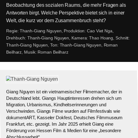
Beobachtung des sozialen Raums, die mehr Fragen als
Antworten birgt. Welche Perspektive bietet sich in einer
Welt, die kurz vor dem Zusammenbruch steht?
Regie:
Thanh-Giang Nguyen,
Produktion:
Cao Viet Nga,
Drehbuch:
Thanh-Giang Nguyen,
Kamera:
Thao Hoang,
Schnitt:
Thanh-Giang Nguyen,
Ton:
Thanh-Giang Nguyen, Roman
Beilharz,
Musik:
Roman Beilharz
Giang Nguyen ist ein vietnamesischer Filmemacher, der in
Deutschland lebt. Giangs Hauptinteressen drehen sich um
Migration, Urbanismus, Kindheitserinnerungen und
Verschwinden. Giangs Filme wurden auf Filmfestivals wie
dokumentART, Kasseler Dokfest, Deutsches Filmmuseum
Frankfurt, etc. gezeigt. Im Jahr 2025 erhielt Giang eine
Förderung von Hessen Film & Medien für eine „besondere
Abschlussarbeit“.