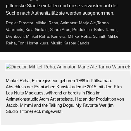
pittoreske Städte einfallen und diese verwüsten auf der
Suche nach Authentizität: sie werden ausgenommen.
Regie:
Director: Mihkel Reha, Animator: Marje Ale,Tarmo
Vaarmets, Kaia Sinilaid, Shara Arus,
Produktion:
Kalev Tamm,
Drehbuch:
Mihkel Reha,
Kamera:
Mihkel Reha,
Schnitt:
Mihkel
Reha,
Ton:
Horret kuus,
Musik:
Kaspar Jancis
Mihkel Reha, Filmregisseur, geboren 1988 in Põltsamaa.
Abschluss der Estnischen Kunstakademie 2015 mit dem Film
Les Nuits Maciques, während er bereits in Riga im
Animationsstudio Atom Art arbeitete. Hat an der Produktion von
Jacob, Mimmi and the Talking Dogs, My Favorite War (im
Studio Tritone) ect. mitgewirkt.