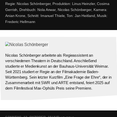
Regie:
Nicolas Schönberger,
Produktion:
Linus Heinzler, Cosima
Gerrish,
Drehbuch:
Nola Anwar, Nicolas Schönberger,
Kamera:
Anian Krone,
Schnitt:
Imanuel Thiele,
Ton:
Jan Heitland,
Musik:
Frederic Hellmann
Nicolas Schönberger arbeitete als Regieassistent an
verschiedenen Theatern in Deutschland. Anschließend
studierte er Medienkunst an der Bauhaus-Universität Weimar.
Seit 2021 studiert er Regie an der Filmakademie Baden-
Württemberg. Sein letzter Kurzfilm „Eine Frage der Ehre“, der in
Zusammenarbeit mit SWR und ARTE entstand, feiert 2025 auf
dem Filmfestival Max-Ophüls Preis seine Premiere.