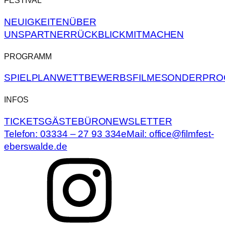
FESTIVAL
NEUIGKEITEN
ÜBER
UNS
PARTNER
RÜCKBLICK
MITMACHEN
PROGRAMM
SPIELPLAN
WETTBEWERBSFILME
SONDERPRO
INFOS
TICKETS
GÄSTEBÜRO
NEWSLETTER
Telefon: 03334 – 27 93 334
eMail: office@filmfest-
eberswalde.de